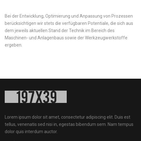
Bei der Entwicklung, Optimierung und Anpassung von Prozessen
berücksichtigen wir stets die verfügbaren Potentiale, die sich aus
dem jeweils aktuellen Stand der Technik im Bereich des
Maschinen- und Anlagenbaus sowie der Werkzeugwerkstoffe
ergeben.
Lorem ipsum dolor sit amet, consectetur adipiscing elit. Duis est
tellus, venenatis sed nisi in, egestas bibendum sem. Nam tempus
dolor quis interdum auctor.